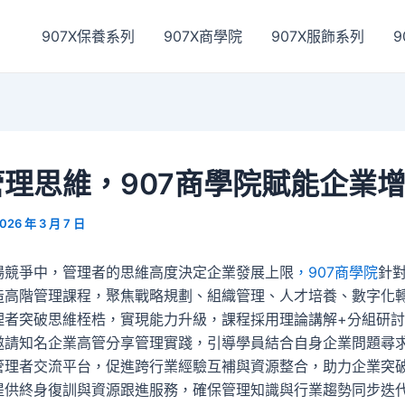
907X保養系列
907X商學院
907X服飾系列
9
理思維，907商學院賦能企業
026 年 3 月 7 日
場競爭中，管理者的思維高度決定企業發展上限
，907商學院
針
造高階管理課程，聚焦戰略規劃、組織管理、人才培養、數字化
理者突破思維桎梏，實現能力升級，課程採用理論講解+分組研討
邀請知名企業高管分享管理實踐，引導學員結合自身企業問題尋
管理者交流平台，促進跨行業經驗互補與資源整合，助力企業突
提供終身復訓與資源跟進服務，確保管理知識與行業趨勢同步迭代