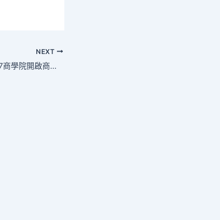
NEXT
匯聚頂尖資源，907商學院開啟商業新篇