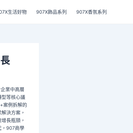
07X生活好物
907X飾品系列
907X香氛系列
增長
對企業中高層
轉型等核心議
+案例拆解的
求解決方案，
破增長瓶頸，
，907商學