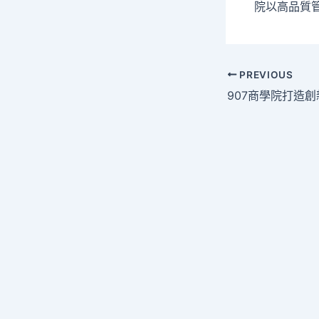
院以高品質
Post
PREVIOUS
navigation