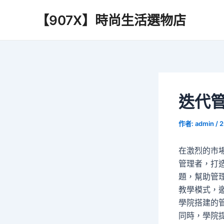
跳
【907X】時尚生活選物店
至
主
要
內
容
迭代管
作者:
admin
/
2
在激烈的市
管理者，打
題，幫助管
教學模式，
學院搭建的
同時，學院