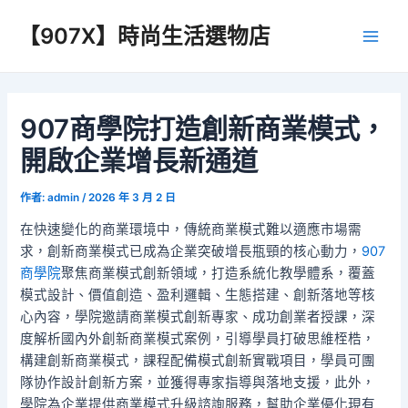
跳
【907X】時尚生活選物店
至
Main
主
要
Men
內
容
907商學院打造創新商業模式，
開啟企業增長新通道
作者:
admin
/
2026 年 3 月 2 日
在快速變化的商業環境中，傳統商業模式難以適應市場需
求，創新商業模式已成為企業突破增長瓶頸的核心動力，
907
商學院
聚焦商業模式創新領域，打造系統化教學體系，覆蓋
模式設計、價值創造、盈利邏輯、生態搭建、創新落地等核
心內容，學院邀請商業模式創新專家、成功創業者授課，深
度解析國內外創新商業模式案例，引導學員打破思維桎梏，
構建創新商業模式，課程配備模式創新實戰項目，學員可團
隊协作設計創新方案，並獲得專家指導與落地支援，此外，
學院為企業提供商業模式升級諮詢服務，幫助企業優化現有