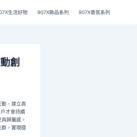
07X生活好物
907X飾品系列
907X香氛系列
主動創
互動，建立高
用戶才會持續
更具歸屬感。
社群，實現穩