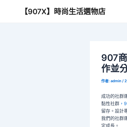
跳
【907X】時尚生活選物店
至
主
要
內
容
907
作並
作者:
admin
/
2
成功的社群
黏性社群
，9
留存。設計
我們的社群
定成長。