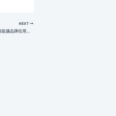
NEXT
907商學院優質內容能讓品牌在用戶心中留下深刻印象