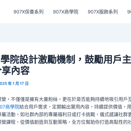
907X保養系列
907X商學院
907X服飾系列
9
商學院設計激勵機制，鼓勵用戶
分享內容
025 年 1 月 17 日
運營，不僅僅是擁有大量粉絲，更在於是否能夠持續地吸引用戶
07商學院
結合用戶需求，定期輸出實用內容，持續提供價值，
專屬活動，如社群內部的專屬福利日或打卡挑戰，儀式感讓社群
運營課程，從價值創造到互動策略，全方位幫助你打造高黏性的