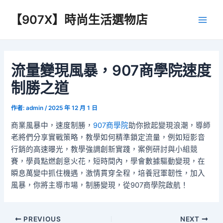
跳
【907X】時尚生活選物店
至
Main
主
要
Men
內
容
流量變現風暴，907商學院速度
制勝之道
作者:
admin
/
2025 年 12 月 1 日
商業風暴中，速度制勝，
907商學院
助你掀起變現浪潮，導師
老將們分享實戰策略，教學如何精準鎖定流量，例如短影音
行銷的高速曝光，教學強調創新實踐，案例研討與小組競
賽，學員點燃創意火花，短時間內，學會數據驅動變現，在
瞬息萬變中抓住機遇，激情貫穿全程，培養冠軍韌性，加入
風暴，你將主導市場，制勝變現，從907商學院啟航！
Post
PREVIOUS
NEXT