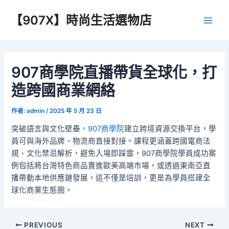
跳
【907X】時尚生活選物店
至
Main
主
要
Men
內
容
907商學院直播帶貨全球化，打
造跨國商業網絡
作者:
admin
/
2025 年 5 月 23 日
突破語言與文化壁壘
，907商學院
建立跨境資源交換平台，學
員可與海外品牌、物流商直接對接。課程更涵蓋跨國電商法
規、文化禁忌解析，避免入場即踩雷，907商學院學員成功案
例包括將台灣特色商品賣進歐美高端市場，或透過東南亞直
播帶動本地供應鏈發展，這不僅是培訓，更是為學員搭建全
球化商業生態圈。
Post
PREVIOUS
NEXT